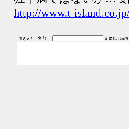
http://www.t-island.co.
名前：
E-mail
（省略可