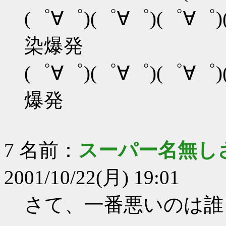
(゜∀゜)(゜∀゜)(゜∀゜)
染爆発
(゜∀゜)(゜∀゜)(゜∀゜)
爆発
7 名前：
スーパー名無しさ
2001/10/22(月) 19:01
さて、一番悪いのは誰