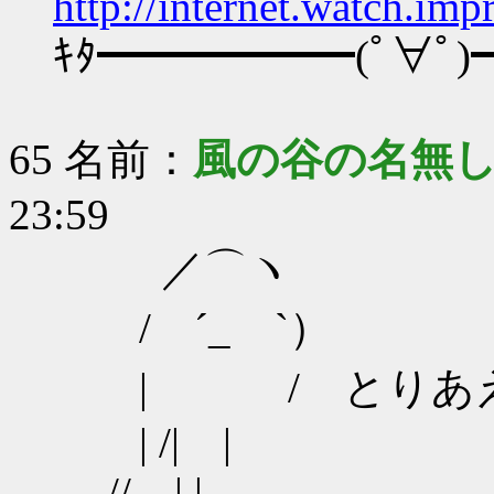
http://internet.watch.im
ｷﾀ━━━━━━(ﾟ∀ﾟ)━
65 名前：
風の谷の名無
23:59
／⌒ヽ
/ ´_ゝ`）
| / とりあえ
| /| |
// | |