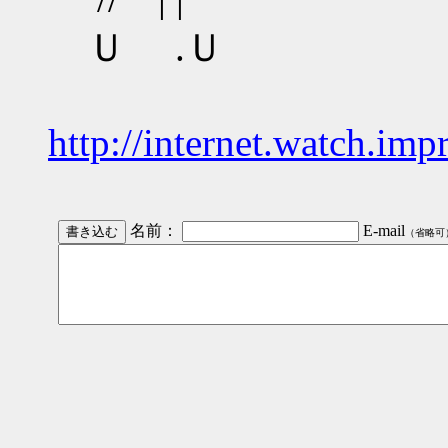
Ｕ .Ｕ
http://internet.watch.im
名前：
E-mail
（省略可