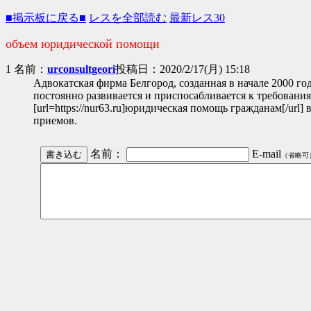
■掲示板に戻る■
レスを全部読む
最新レス30
объем юридической помощи
1 名前：
urconsultgeori
投稿日：2020/2/17(月) 15:18
Адвокатская фирма Белгород, созданная в начале 2000 го
постоянно развивается и приспосабливается к требован
[url=https://nur63.ru]юридическая помощь гражданам[/ur
приемов.
名前：
E-mail
（省略可