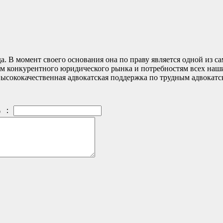
да. В момент своего основания она по праву является одной из
иям конкурентного юридического рынка и потребностям всех на
l] высококачественная адвокатская поддержка по трудным адвок
：
）