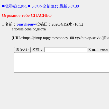
■掲示板に戻る■
レスを全部読む
最新レス30
Огромное тебе СПАСИБО
1 名前：
pinsyheeuw
投稿日：2020/4/15(水) 10:52
вполне себе годнота
_________________
[URL=https://pinup.topgamesmoney100.xyz/pin-ap-stavki/]П
名前：
E-mail
（省略可