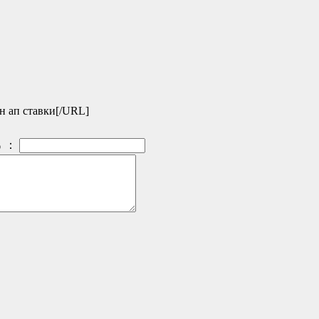
ин ап ставки[/URL]
：
）