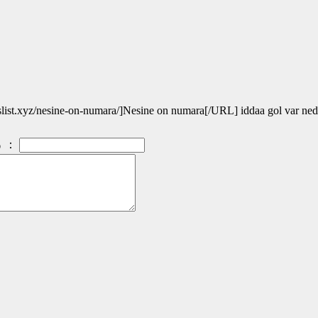
ist.xyz/nesine-on-numara/]Nesine on numara[/URL] iddaa gol var ned
：
）