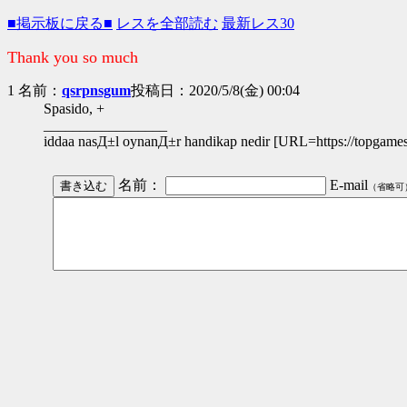
■掲示板に戻る■
レスを全部読む
最新レス30
Thank you so much
1 名前：
qsrpnsgum
投稿日：2020/5/8(金) 00:04
Spasido, +
_________________
iddaa nasД±l oynanД±r handikap nedir [URL=https://topgamesl
名前：
E-mail
（省略可