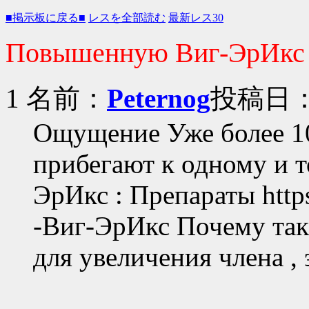
■掲示板に戻る■
レスを全部読む
最新レス30
Повышенную Виг-ЭрИкс
1 名前：
Peternog
投稿日：20
Ощущение Уже более 1
прибегают к одному и т
ЭрИкс : Препараты https
-Виг-ЭрИкс Почему так
для увеличения члена ,