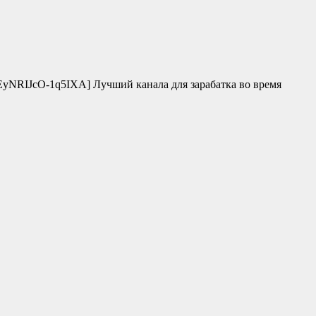
AAETEyNRIJcO-1q5IXA] Лучший канала для зарабатка во время