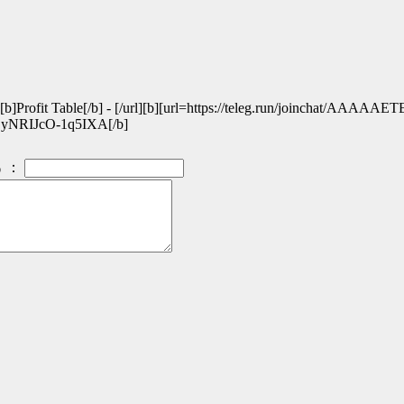
]Profit Table[/b] - [/url][b][url=https://teleg.run/joinchat/AAA
ETEyNRIJcO-1q5IXA[/b]
：
）