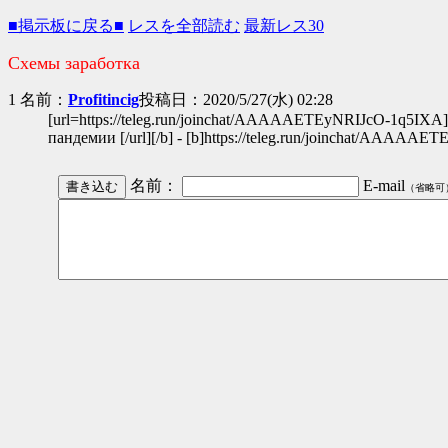
■掲示板に戻る■
レスを全部読む
最新レス30
Схемы заработка
1 名前：
Profitincig
投稿日：2020/5/27(水) 02:28
[url=https://teleg.run/joinchat/AAAAAETEyNRIJcO-1q5IXA][b
пандемии [/url][/b] - [b]https://teleg.run/joinchat/AAAAA
名前：
E-mail
（省略可