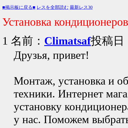
■掲示板に戻る■
レスを全部読む
最新レス30
Установка кондиционеро
1 名前：
Climatsaf
投稿日：2
Друзья, привет!
Монтаж, установка и о
техники. Интернет мага
установку кондиционер
у нас. Поможем выбрат