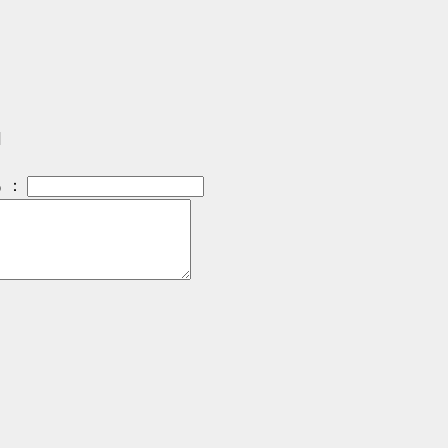
]
：
）