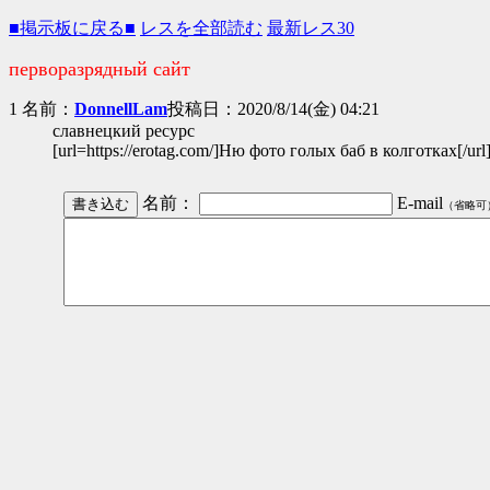
■掲示板に戻る■
レスを全部読む
最新レス30
перворазрядный сайт
1 名前：
DonnellLam
投稿日：2020/8/14(金) 04:21
славнецкий ресурс
[url=https://erotag.com/]Ню фото голых баб в колготках[/url
名前：
E-mail
（省略可