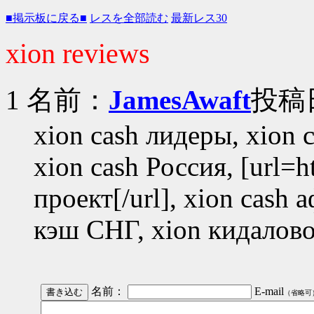
■掲示板に戻る■
レスを全部読む
最新レス30
xion reviews
1 名前：
JamesAwaft
投稿日：
xion cash лидеры, xion c
xion cash Россия, [url=
проект[/url], xion cash
кэш СНГ, xion кидалово
名前：
E-mail
（省略可