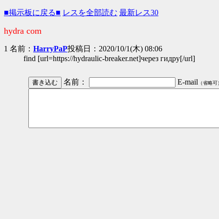
■掲示板に戻る■
レスを全部読む
最新レス30
hydra com
1 名前：
HarryPaP
投稿日：2020/10/1(木) 08:06
find [url=https://hydraulic-breaker.net]через гидру[/url]
名前：
E-mail
（省略可