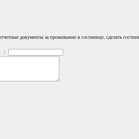
l] - отчетные документы за проживание в гостинице, сделать гости
：
）