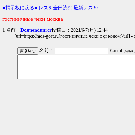
■掲示板に戻る■
レスを全部読む
最新レス30
гостиничные чеки москва
1 名前：
Desmondunrer
投稿日：2021/6/7(月) 12:44
[url=https://mos-gost.ru]гостиничные чеки с qr кодом[/ur
名前：
E-mail
（省略可