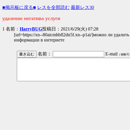
■掲示板に戻る■
レスを全部読む
最新レス30
удаление негатива услуги
1 名前：
HarryBUG
投稿日：2021/6/29(火) 07:28
[url=https://xn--80aicmhbfl2dn5f.xn--p1ai/]можно ли удалит
информации в интернете
名前：
E-mail
（省略可