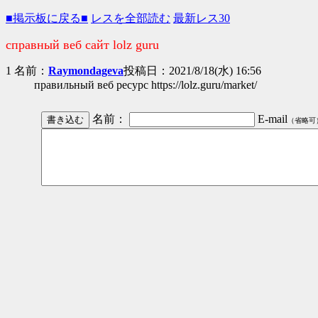
■掲示板に戻る■
レスを全部読む
最新レス30
справный веб сайт lolz guru
1 名前：
Raymondageva
投稿日：2021/8/18(水) 16:56
правильный веб ресурс https://lolz.guru/market/
名前：
E-mail
（省略可