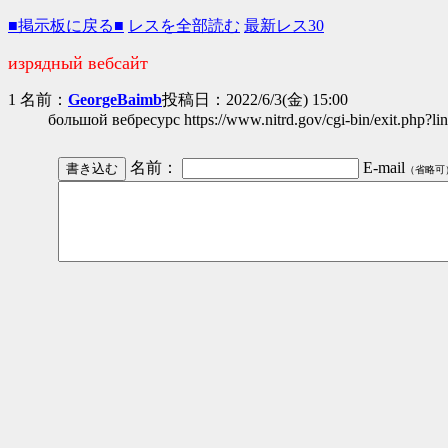
■掲示板に戻る■
レスを全部読む
最新レス30
изрядный вебсайт
1 名前：
GeorgeBaimb
投稿日：2022/6/3(金) 15:00
большой вебресурс https://www.nitrd.gov/cgi-bin/exit.php?link=
名前：
E-mail
（省略可