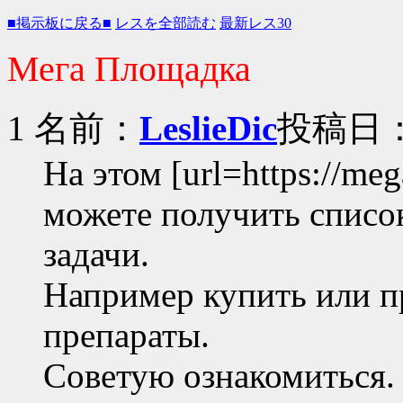
■掲示板に戻る■
レスを全部読む
最新レス30
Мега Площадка
1 名前：
LeslieDic
投稿日：20
На этом [url=https://mega
можете получить списо
задачи.
Например купить или п
препараты.
Советую ознакомиться.