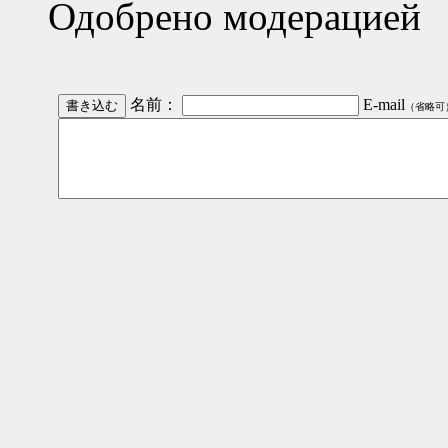
Одобрено модерацией
名前：
E-mail
（省略可