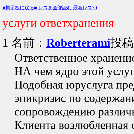
■掲示板に戻る■
レスを全部読む
最新レス30
услуги ответхранения
1 名前：
Roberterami
投稿日
Ответственное хранени
НА чем ядро этой услу
Подобная юруслуга пре
эпикризис по содержан
сопровождению различн
Клиента возлюбленная 