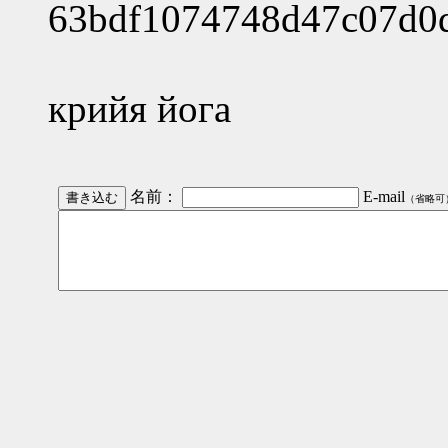
63bdf1074748d47c07d0
крийя йога
名前：
E-mail
（省略可