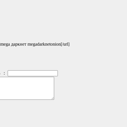
]mega даркнет megadarknetonion[/url]
：
）