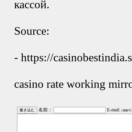
кассой.
Source:
- https://casinobestindia.
casino rate working mirr
名前：
E-mail
（省略可