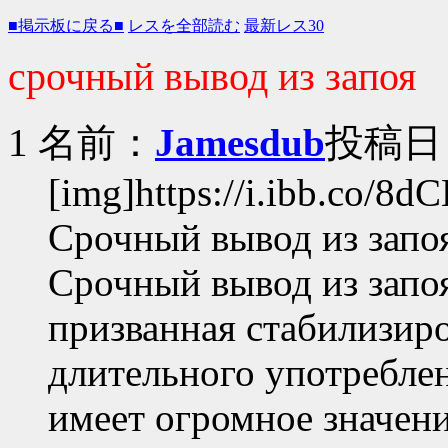
■掲示板に戻る■
レスを全部読む
最新レス30
срочный вывод из запоя
1 名前：
Jamesdub
投稿日：2
[img]https://i.ibb.co/8d
Срочный вывод из запоя
Срочный вывод из запо
призванная стабилизиро
длительного употребле
имеет огромное значени