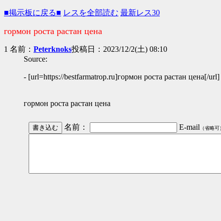
■掲示板に戻る■
レスを全部読む
最新レス30
гормон роста растан цена
1 名前：
Peterknoks
投稿日：2023/12/2(土) 08:10
Source:
- [url=https://bestfarmatrop.ru]гормон роста растан цена[/url]
гормон роста растан цена
名前：
E-mail
（省略可