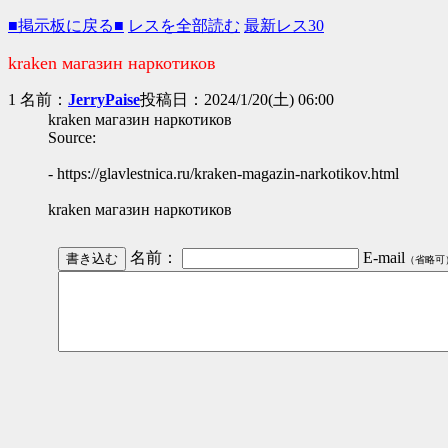
■掲示板に戻る■
レスを全部読む
最新レス30
kraken магазин наркотиков
1 名前：
JerryPaise
投稿日：2024/1/20(土) 06:00
kraken магазин наркотиков
Source:
- https://glavlestnica.ru/kraken-magazin-narkotikov.html
kraken магазин наркотиков
名前：
E-mail
（省略可