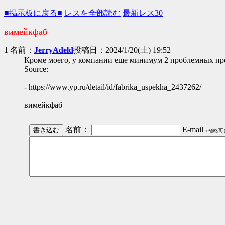
■掲示板に戻る■
レスを全部読む
最新レス30
вимейкфаб
1 名前：
JerryAdeld
投稿日：2024/1/20(土) 19:52
Кроме моего, у компании еще минимум 2 проблемных проду
Source:
- https://www.yp.ru/detail/id/fabrika_uspekha_2437262/
вимейкфаб
名前：
E-mail
（省略可