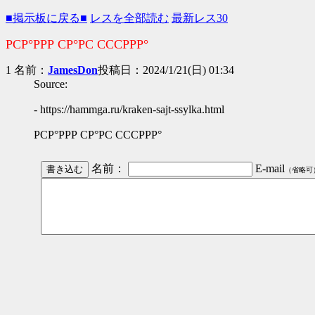
■掲示板に戻る■
レスを全部読む
最新レス30
РСР°РРР СР°РС СССРРР°
1 名前：
JamesDon
投稿日：2024/1/21(日) 01:34
Source:
- https://hammga.ru/kraken-sajt-ssylka.html
РСР°РРР СР°РС СССРРР°
名前：
E-mail
（省略可