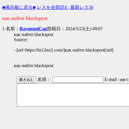
■掲示板に戻る■
レスを全部読む
最新レス30
как найти blacksprut
1 名前：
RaymondCag
投稿日：2024/3/23(土) 09:07
как найти blacksprut
Source:
- [url=https://bs12tor2.com/]как найти blacksprut[/url]
как найти blacksprut
名前：
E-mail
（省略可