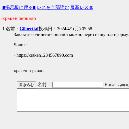
■掲示板に戻る■
レスを全部読む
最新レス30
кракен зеркало
1 名前：
Gilberttaf
投稿日：2024/4/1(月) 05:58
Заказать сочинение онлайн можно через нашу платформу.
Source:
- https://kraken1234567890.com
кракен зеркало
名前：
E-mail
（省略可