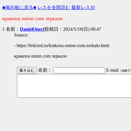
■掲示板に戻る■
レスを全部読む
最新レス30
кракена onion com зеркало
1 名前：
DanielOnect
投稿日：2024/5/19(日) 00:47
Source:
- https://fedcred.ru/krakena-onion-com-zerkalo.html
кракена onion com зеркало
名前：
E-mail
（省略可