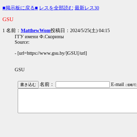
■掲示板に戻る■
レスを全部読む
最新レス30
GSU
1 名前：
MatthewWom
投稿日：2024/5/25(土) 04:15
ГГУ имени Ф.Скорины
Source:
- [url=https://www.gsu.by/]GSU[/url]
GSU
名前：
E-mail
（省略可