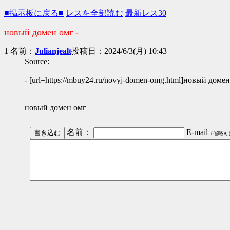
■掲示板に戻る■
レスを全部読む
最新レス30
новый домен омг -
1 名前：
Julianjealt
投稿日：2024/6/3(月) 10:43
Source:
- [url=https://mbuy24.ru/novyj-domen-omg.html]новый домен 
новый домен омг
名前：
E-mail
（省略可