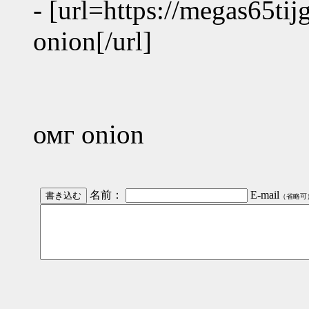
- [url=https://megas65ti
onion[/url]
омг onion
名前：
E-mail
（省略可