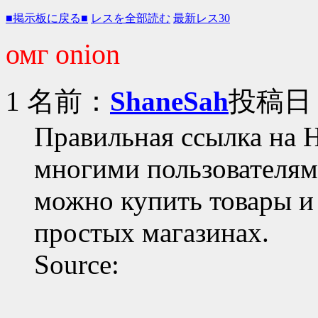
■掲示板に戻る■
レスを全部読む
最新レス30
омг onion
1 名前：
ShaneSah
投稿日：2
Правильная ссылка на H
многими пользователям
можно купить товары и 
простых магазинах.
Source: