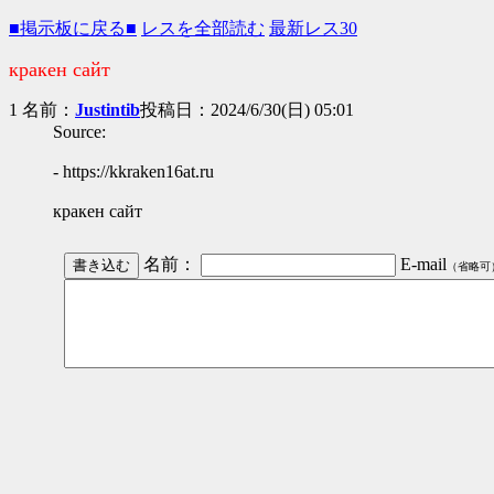
■掲示板に戻る■
レスを全部読む
最新レス30
кракен сайт
1 名前：
Justintib
投稿日：2024/6/30(日) 05:01
Source:
- https://kkraken16at.ru
кракен сайт
名前：
E-mail
（省略可