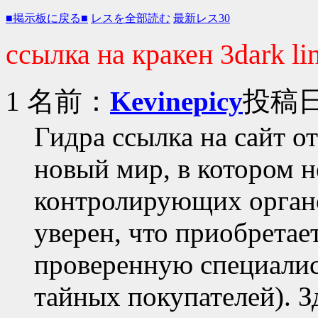
■掲示板に戻る■
レスを全部読む
最新レス30
ссылка на кракен 3dark li
1 名前：
Kevinepicy
投稿日：
Гидра ссылка на сайт о
новый мир, в котором н
контролирующих органо
уверен, что приобрета
проверенную специалис
тайных покупателей). З