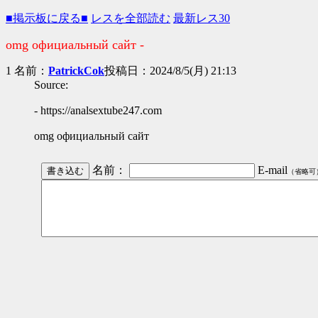
■掲示板に戻る■
レスを全部読む
最新レス30
omg официальный сайт -
1 名前：
PatrickCok
投稿日：2024/8/5(月) 21:13
Source:
- https://analsextube247.com
omg официальный сайт
名前：
E-mail
（省略可