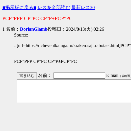
■掲示板に戻る■
レスを全部読む
最新レス30
РСР°РРР СР°РС СР°Р±РСР°РС
1 名前：
DorianGlamb
投稿日：2024/8/13(火) 02:26
Source:
- [url=https://richeventkaluga.ru/kraken-sajt-rabotaet.html
РСР°РРР СР°РС СР°Р±РСР°РС
名前：
E-mail
（省略可