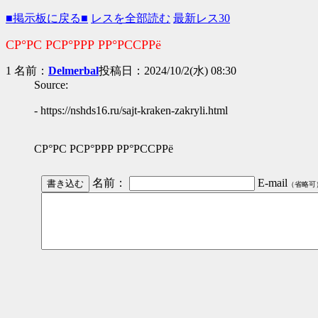
■掲示板に戻る■
レスを全部読む
最新レス30
СР°РС РСР°РРР РР°РССРРё
1 名前：
Delmerbal
投稿日：2024/10/2(水) 08:30
Source:
- https://nshds16.ru/sajt-kraken-zakryli.html
СР°РС РСР°РРР РР°РССРРё
名前：
E-mail
（省略可