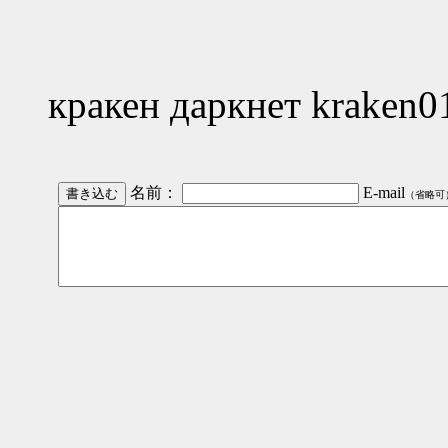
кракен даркнет kraken0
名前：
E-mail
（省略可