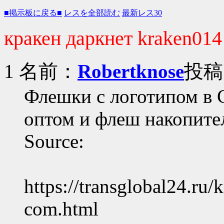
■掲示板に戻る■
レスを全部読む
最新レス30
кракен даркнет kraken01
1 名前：
Robertknose
投稿日
Флешки с логотипом в 
оптом и флеш накопител
Source:
https://transglobal24.ru
com.html