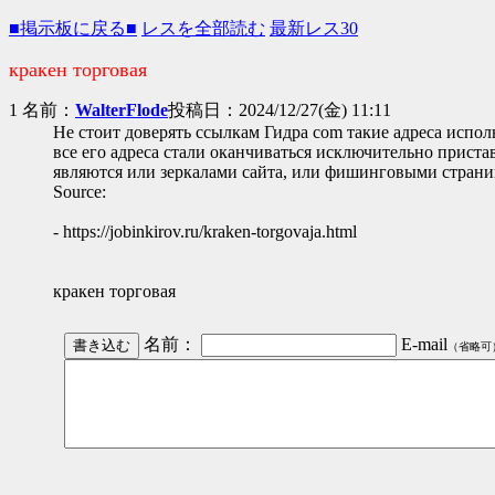
■掲示板に戻る■
レスを全部読む
最新レス30
кракен торговая
1 名前：
WalterFlode
投稿日：2024/12/27(金) 11:11
Не стоит доверять ссылкам Гидра com такие адреса испол
все его адреса стали оканчиваться исключительно пристав
являются или зеркалами сайта, или фишинговыми страниц
Source:
- https://jobinkirov.ru/kraken-torgovaja.html
кракен торговая
名前：
E-mail
（省略可