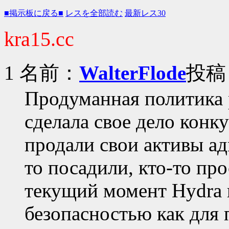
■掲示板に戻る■
レスを全部読む
最新レス30
kra15.cc
1 名前：
WalterFlode
投稿日
Продуманная политика 
сделала свое дело конк
продали свои активы ад
то посадили, кто-то пр
текущий момент Hydra 
безопасностью как для 