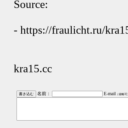
Source:
- https://fraulicht.ru/kra
kra15.cc
名前：
E-mail
（省略可