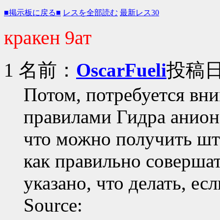
■掲示板に戻る■
レスを全部読む
最新レス30
кракен 9ат
1 名前：
OscarFueli
投稿日：
Потом, потребуется вни
правилами Гидра анион.
что можно получить штр
как правильно совершат
указано, что делать, ес
Source: