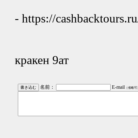
- https://cashbacktours.r
кракен 9ат
名前：
E-mail
（省略可