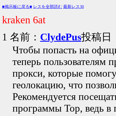
■掲示板に戻る■
レスを全部読む
最新レス30
kraken 6at
1 名前：
ClydePus
投稿日：20
Чтобы попасть на офици
теперь пользователям 
прокси, которые помогу
геолокацию, что позвол
Рекомендуется посещат
программы Тор, ведь в 