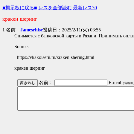
■掲示板に戻る■
レスを全部読む
最新レス30
кракен шеринг
1 名前：
Jamesrhise
投稿日：2025/2/11(火) 03:55
Снимается с банковской карты в Рязани. Принимать опла
Source:
- https://vkakoiserii.ru/kraken-shering.html
кракен шеринг
名前：
E-mail
（省略可