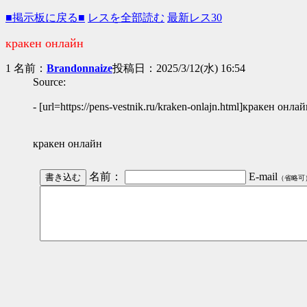
■掲示板に戻る■
レスを全部読む
最新レス30
кракен онлайн
1 名前：
Brandonnaize
投稿日：2025/3/12(水) 16:54
Source:
- [url=https://pens-vestnik.ru/kraken-onlajn.html]кракен онлайн
кракен онлайн
名前：
E-mail
（省略可