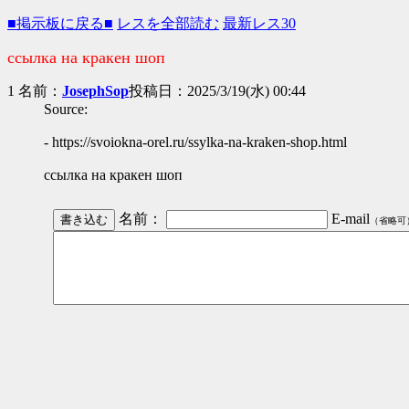
■掲示板に戻る■
レスを全部読む
最新レス30
ссылка на кракен шоп
1 名前：
JosephSop
投稿日：2025/3/19(水) 00:44
Source:
- https://svoiokna-orel.ru/ssylka-na-kraken-shop.html
ссылка на кракен шоп
名前：
E-mail
（省略可