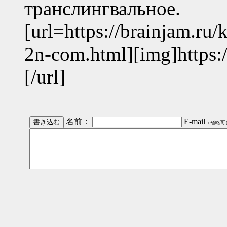
транслингвальное.
[url=https://brainjam.ru
2n-com.html][img]https:/
[/url]
名前：
E-mail
（省略可