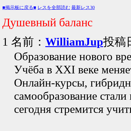
■掲示板に戻る■
レスを全部読む
最新レス30
Душевный баланс
1 名前：
WilliamJup
投稿日：
Образование нового вр
Учёба в XXI веке меняе
Онлайн-курсы, гибридн
самообразование стали
сегодня стремится учит