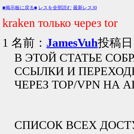
■掲示板に戻る■
レスを全部読む
最新レス30
kraken только через tor
1 名前：
JamesVuh
投稿日：2
В ЭТОЙ СТАТЬЕ СО
ССЫЛКИ И ПЕРЕХОД
ЧЕРЕЗ ТОР/VPN НА А
СПИСОК ВСЕХ ДОС