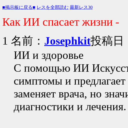
■掲示板に戻る■
レスを全部読む
最新レス30
Как ИИ спасает жизни -
1 名前：
Josephkit
投稿日：2
ИИ и здоровье
С помощью ИИ Искусст
симптомы и предлагает 
заменяет врача, но зна
диагностики и лечения.