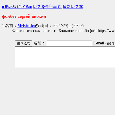
■掲示板に戻る■
レスを全部読む
最新レス30
фонбет сергей анохин
1 名前：
Melvinden
投稿日：2025/8/9(土) 08:05
Фантастическая контент . Большое спасибо [url=https://www.fl
名前：
E-mail
（省略可