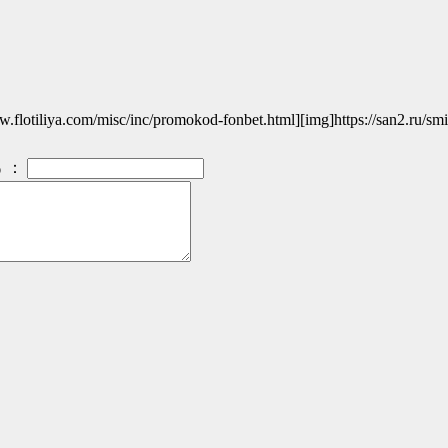
otiliya.com/misc/inc/promokod-fonbet.html][img]https://san2.ru/smiles
：
）