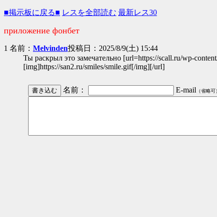
■掲示板に戻る■
レスを全部読む
最新レス30
приложение фонбет
1 名前：
Melvinden
投稿日：2025/8/9(土) 15:44
Ты раскрыл это замечательно [url=https://scall.ru/wp-content
[img]https://san2.ru/smiles/smile.gif[/img][/url]
名前：
E-mail
（省略可